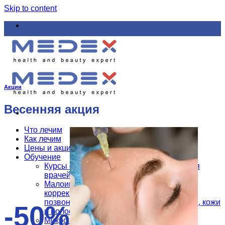
Skip to content
Акции
Весенняя акция
Что лечим
Как лечим
Цены и акции
Обучение
Курсы обучения мануальной терапии для
врачей и реабилитологов
Малоинвазивные методы эстетической
коррекции, омоложения, лечения
позвоночника, суставов, сосудов, нервов, кожи
-50%
и волос
Микро инъекционная терапия