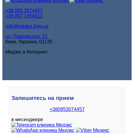
+38 095 3074457
+38 097 1954611
info@medex.kiev.ua
ул. Павловская, 22
Киев, Украина, 01135
Медэкс в Интернет
Запишитесь на прием
+380953074457
в месенджере