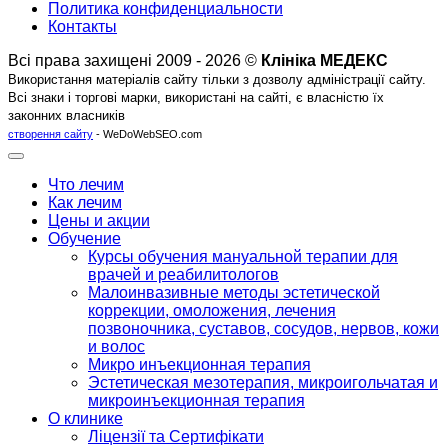
Политика конфиденциальности
Контакты
Всі права захищені 2009 - 2026 ©
Клініка МЕДЕКС
Використання матеріалів сайту тільки з дозволу адміністрації сайту.
Всі знаки і торгові марки, використані на сайті, є власністю їх
законних власників
створення сайту
- WeDoWebSEO.com
Что лечим
Как лечим
Цены и акции
Обучение
Курсы обучения мануальной терапии для
врачей и реабилитологов
Малоинвазивные методы эстетической
коррекции, омоложения, лечения
позвоночника, суставов, сосудов, нервов, кожи
и волос
Микро инъекционная терапия
Эстетическая мезотерапия, микроигольчатая и
микроинъекционная терапия
О клинике
Ліцензії та Сертифікати