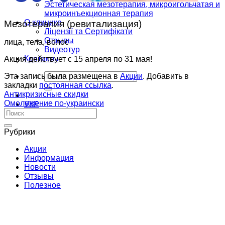
Эстетическая мезотерапия, микроигольчатая и
микроинъекционная терапия
О клинике
Мезотерапия (ревитализация)
Ліцензії та Сертифікати
Отзывы
лица, тела, волос
Видеотур
Контакты
Акция действует c 15 апреля по 31 мая!
Эта запись была размещена в
Акции
. Добавить в
закладки
постоянная ссылка
.
Антикризисные скидки
Омоложение по-украински
УКР
РУС
Рубрики
Акции
Информация
Новости
Отзывы
Полезное