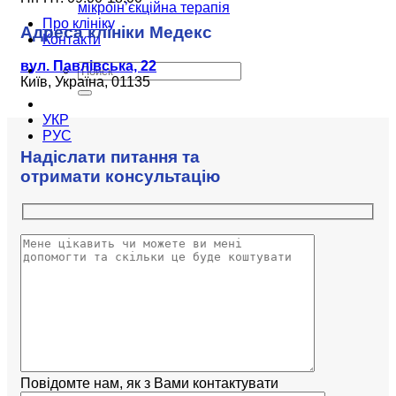
мікроін’єкційна терапія
Про клініку
Адреса клініки Медекс
Контакти
вул. Павлівська, 22
Київ, Україна, 01135
УКР
РУС
Надіслати питання та
отримати консультацію
Повідомте нам, як з Вами контактувати