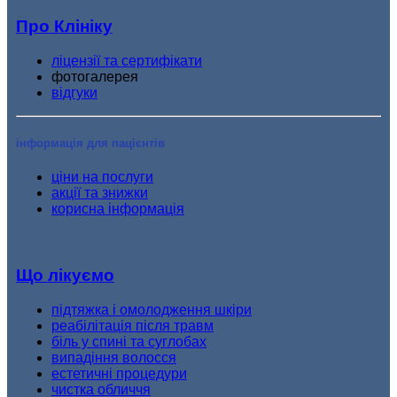
Про Клініку
ліцензії та сертифікати
фотогалерея
відгуки
інформація для пацієнтів
ціни на послуги
акції та знижки
корисна інформація
Що лікуємо
підтяжка і омолодження шкіри
реабілітація після травм
біль у спині та суглобах
випадіння волосся
естетичні процедури
чистка обличчя