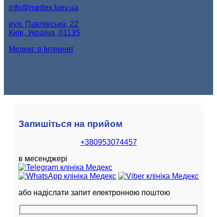
info@medex.kiev.ua
вул. Павлівська, 22
Київ, Україна, 01135
Медекс в Інтернет
Запишіться на прийом
+380953074457
в месенджері
або надіслати запит електронною поштою