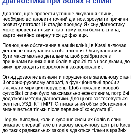
Діагностика при болях в спині
Для того, щоб провести успішне лікування спини,
необхідно встановити точний діагноз, зрозуміти причини
розвитку патології й стадію процесу. Якісну діагностику
може провести тільки лікар, тому, коли болить спина,
варто негайно звернутися до фахівця.
Повноцінне обстеження в нашій клініці в Києві включає
детальне опитування та обстеження. Опитування має
бути максимально детальним, щоб розібратися з
причинами виникнення болів в хребті та з наслідками, до
яких призводять неврологічні захворювання.
Огляд дозволяє визначити порушення в загальному стані
й опорно-руховому апараті, а функціональні проби з
з’ясувати міру цих порушень. Щоб лікування хвороб
суглобів і спини було максимально ефективним, потрібні
додаткові методи діагностики. Для цього застосовується
рентген, УЗД, КТ і МРТ. Оптимальний об’єм обстеження
визначається тільки після первинної консультації.
Нерідкі випадки, коли лікування сильних болів в спині
вимагає операції, але в нашому медичному центрі в Києві
до таких радикальних заходів вдаються тільки в крайніх