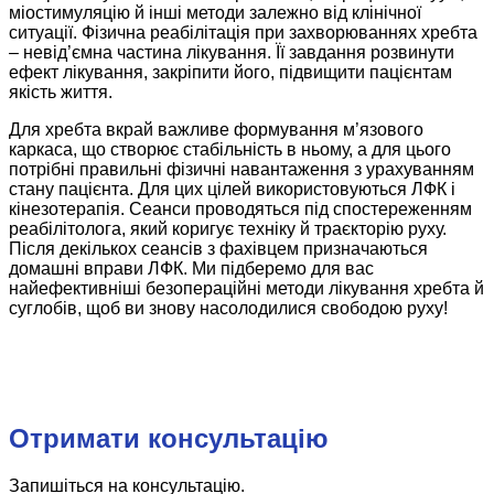
міостимуляцію й інші методи залежно від клінічної
ситуації. Фізична реабілітація при захворюваннях хребта
– невід’ємна частина лікування. Її завдання розвинути
ефект лікування, закріпити його, підвищити пацієнтам
якість життя.
Для хребта вкрай важливе формування м’язового
каркаса, що створює стабільність в ньому, а для цього
потрібні правильні фізичні навантаження з урахуванням
стану пацієнта. Для цих цілей використовуються ЛФК і
кінезотерапія. Сеанси проводяться під спостереженням
реабілітолога, який коригує техніку й траєкторію руху.
Після декількох сеансів з фахівцем призначаються
домашні вправи ЛФК. Ми підберемо для вас
найефективніші безопераційні методи лікування хребта й
суглобів, щоб ви знову насолодилися свободою руху!
Отримати консультацію
Запишіться на консультацію.