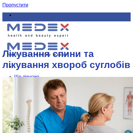
Пропустити
Лікування спини та
лікування хвороб суглобів
Що лікуємо
Як лікуємо
Ціни та акції
Навчання
Курси навчання мануальної терапії для лікарів
і реабілітологів
Малоінвазивні методи естетичної корекції,
омолодження, лікування хребта, суглобів,
судин, нервів, шкіри і волосся
Мікро ін’єкційна терапія
Естетична мезотерапія, мікроголкова і