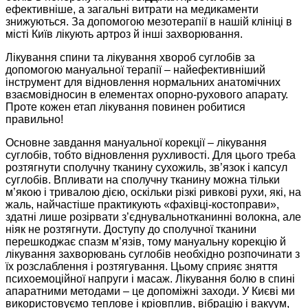
ефективніше, а загальні витрати на медикаменти
знижуються. За допомогою мезотерапії в нашій клініці в
місті Київ лікують артроз й інші захворювання.
Лікування спини та лікування хвороб суглобів за
допомогою мануальної терапії – найефективніший
інструмент для відновлення нормальних анатомічних
взаємовідносин в елементах опорно-рухового апарату.
Проте кожен етап лікування повинен робитися
правильно!
Основне завдання мануальної корекції – лікування
суглобів, тобто відновлення рухливості. Для цього треба
розтягнути сполучну тканину сухожиль, зв’язок і капсул
суглобів. Впливати на сполучну тканину можна тільки
м’якою і тривалою дією, оскільки різкі ривкові рухи, які, на
жаль, найчастіше практикують «фахівці-костоправи»,
здатні лише розірвати з’єднувальнотканинні волокна, але
ніяк не розтягнути. Доступу до сполучної тканини
перешкоджає спазм м’язів, тому мануальну корекцію й
лікування захворювань суглобів необхідно розпочинати з
їх розслаблення і розтягування. Цьому сприяє зняття
психоемоційної напруги і масаж. Лікування болю в спині
апаратними методами – це допоміжні заходи. У Києві ми
використовуємо теплове і кріовплив, вібрацію і вакуум,