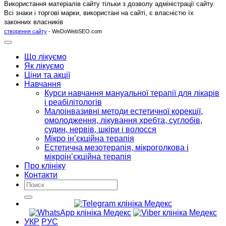
Використання матеріалів сайту тільки з дозволу адміністрації сайту.
Всі знаки і торгові марки, використані на сайті, є власністю їх
законних власників
створення сайту
- WeDoWebSEO.com
Що лікуємо
Як лікуємо
Ціни та акції
Навчання
Курси навчання мануальної терапії для лікарів
і реабілітологів
Малоінвазивні методи естетичної корекції,
омолодження, лікування хребта, суглобів,
судин, нервів, шкіри і волосся
Мікро ін’єкційна терапія
Естетична мезотерапія, мікроголкова і
мікроін’єкційна терапія
Про клініку
Контакти
УКР
РУС