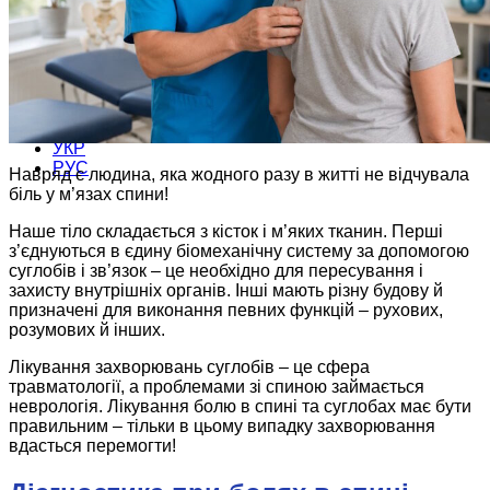
мікроін’єкційна терапія
Про клініку
Контакти
УКР
РУС
Навряд є людина, яка жодного разу в житті не відчувала
біль у м’язах спини!
Наше тіло складається з кісток і м’яких тканин. Перші
з’єднуються в єдину біомеханічну систему за допомогою
суглобів і зв’язок – це необхідно для пересування і
захисту внутрішніх органів. Інші мають різну будову й
призначені для виконання певних функцій – рухових,
розумових й інших.
Лікування захворювань суглобів – це сфера
травматології, а проблемами зі спиною займається
неврологія. Лікування болю в спині та суглобах має бути
правильним – тільки в цьому випадку захворювання
вдасться перемогти!