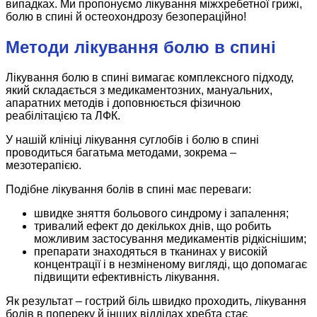
випадках. Ми пропонуємо лікування міжхребетної грижі,
болю в спині й остеохондрозу безопераційно!
Методи лікування болю в спині
Лікування болю в спині вимагає комплексного підходу,
який складається з медикаментозних, мануальних,
апаратних методів і доповнюється фізичною
реабілітацією та ЛФК.
У нашій клініці лікування суглобів і болю в спині
проводиться багатьма методами, зокрема –
мезотерапією.
Подібне лікування болів в спині має переваги:
швидке зняття больового синдрому і запалення;
тривалий ефект до декількох днів, що робить
можливим застосування медикаментів рідкіснішим;
препарати знаходяться в тканинах у високій
концентрації і в незміненому вигляді, що допомагає
підвищити ефективність лікування.
Як результат – гострий біль швидко проходить, лікування
болів в попереку й інших відділах хребта стає