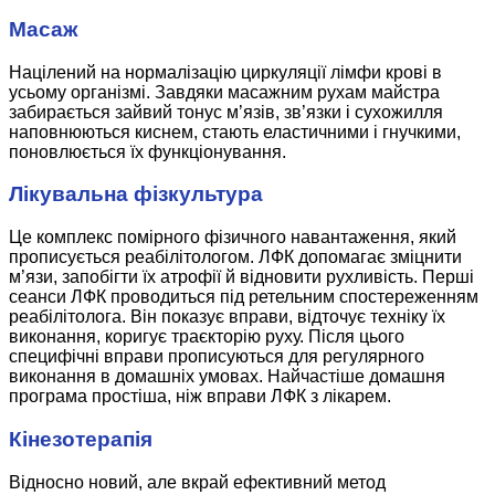
Масаж
Націлений на нормалізацію циркуляції лімфи крові в
усьому організмі. Завдяки масажним рухам майстра
забирається зайвий тонус м’язів, зв’язки і сухожилля
наповнюються киснем, стають еластичними і гнучкими,
поновлюється їх функціонування.
Лікувальна фізкультура
Це комплекс помірного фізичного навантаження, який
прописується реабілітологом. ЛФК допомагає зміцнити
м’язи, запобігти їх атрофії й відновити рухливість. Перші
сеанси ЛФК проводиться під ретельним спостереженням
реабілітолога. Він показує вправи, відточує техніку їх
виконання, коригує траєкторію руху. Після цього
специфічні вправи прописуються для регулярного
виконання в домашніх умовах. Найчастіше домашня
програма простіша, ніж вправи ЛФК з лікарем.
Кінезотерапія
Відносно новий, але вкрай ефективний метод