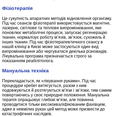
Фізіотерапія
Це сукупність апаратних методів відновлення організму.
Під час сеансів фізіотерапії використовується магнітне,
лазерне, світлове та теплове випромінювання, яке
поновлює метаболічні процеси, запускає регенерацію
тканин, нормалізує роботу м’язів, зв’язок, сухожиль й
інших тканин. Під час фізіотерапевтичного сеансу в
нашій клініці в Києві може застосуються один вид
випромінювання або чергуватися декілька різновидів.
Лікувальна програма призначається строго за
показанням реабілітолога.
Мануальна техніка
Перекладається, як «лікування руками». Під час
процедури хребет витягується, разом з ним
подовжуються й розтягуються м’язи і зв’язки, тим самим
повертаючись у своє природне положення. Мануальна
терапія опрацьовує глибокі м’язи, але повинна
проводитися тільки висококваліфікованим фахівцем,
адже в невмілих руках цей метод може призвести до
катастрофічних наслідків.