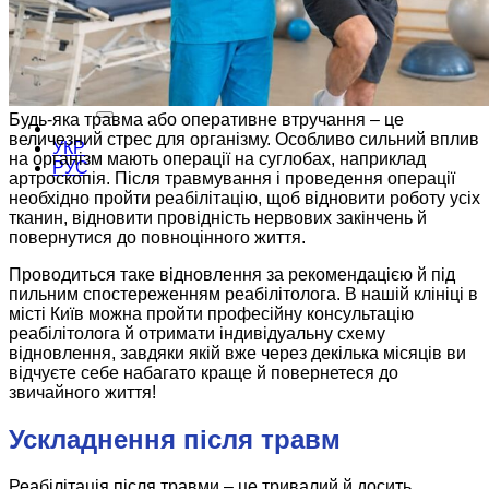
мікроін’єкційна терапія
Про клініку
Контакти
Будь-яка травма або оперативне втручання – це
величезний стрес для організму. Особливо сильний вплив
УКР
на організм мають операції на суглобах, наприклад
РУС
артроскопія. Після травмування і проведення операції
необхідно пройти реабілітацію, щоб відновити роботу усіх
тканин, відновити провідність нервових закінчень й
повернутися до повноцінного життя.
Проводиться таке відновлення за рекомендацією й під
пильним спостереженням реабілітолога. В нашій клініці в
місті Київ можна пройти професійну консультацію
реабілітолога й отримати індивідуальну схему
відновлення, завдяки якій вже через декілька місяців ви
відчуєте себе набагато краще й повернетеся до
звичайного життя!
Ускладнення після травм
Реабілітація після травми – це тривалий й досить