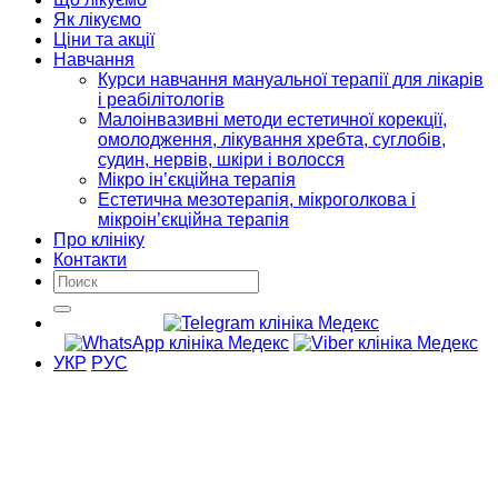
Як лікуємо
Ціни та акції
Навчання
Курси навчання мануальної терапії для лікарів
і реабілітологів
Малоінвазивні методи естетичної корекції,
омолодження, лікування хребта, суглобів,
судин, нервів, шкіри і волосся
Мікро ін’єкційна терапія
Естетична мезотерапія, мікроголкова і
мікроін’єкційна терапія
Про клініку
Контакти
УКР
РУС