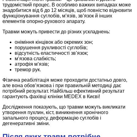
трудомісткий процес. В особливо важких випадках може
знадобитися від 6 до 12 місяців, щоб повністю відновити
функціонування суглобів, м’язів, зв’язок й інших
елементів опорно-рухового апарату.
Травми можуть привести до різних ускладнень:
оніміння кінцівок або окремих зон;
порушення рухливості суглобів;
відсутність еластичності зв’язок;
м’язова слабкість;
атрофія м’язів;
тремор рук.
Фізична реабілітація може проходити достатньо довго,
але вона обов’язкова і при правильній методиці дає
потрібний результат. Найбільш ефективний результат
гарантують фахівці клініки MEDEX в Києві!
Дослідження показують, що травми можуть викликати
утворення пухлин, кіст, виникнення хронічного
запального процесу, деформацію суглобів і
дегенеративні зміни.
Після яких травм потрібне