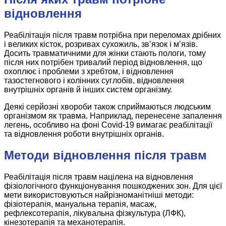
відновлення
Реабілітація після травм потрібна при переломах дрібних
і великих кісток, розривах сухожиль, зв’язок і м’язів.
Досить травматичними для жінки стають пологи, тому
після них потрібен тривалий період відновлення, що
охоплює і проблеми з хребтом, і відновлення
тазостегнового і колінних суглобів, відновлення
внутрішніх органів й інших систем організму.
Деякі серйозні хвороби також сприймаються людським
організмом як травма. Наприклад, перенесене запалення
легень, особливо на фоні Covid-19 вимагає реабілітації
та відновлення роботи внутрішніх органів.
Методи відновлення після травм
Реабілітація після травм націлена на відновлення
фізіологічного функціонування пошкоджених зон. Для цієї
мети використовуються найрізноманітніші методи:
фізіотерапія, мануальна терапія, масаж,
рефлексотерапія, лікувальна фізкультура (ЛФК),
кінезотерапія та механотерапія.