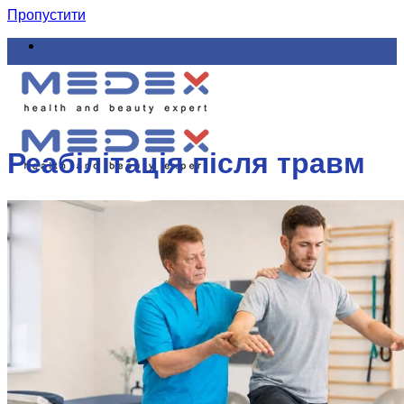
Пропустити
Реабілітація після травм
Що лікуємо
Як лікуємо
Ціни та акції
Навчання
Курси навчання мануальної терапії для лікарів
і реабілітологів
Малоінвазивні методи естетичної корекції,
омолодження, лікування хребта, суглобів,
судин, нервів, шкіри і волосся
Мікро ін’єкційна терапія
Естетична мезотерапія, мікроголкова і