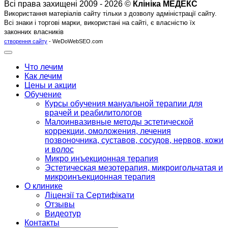
Всі права захищені 2009 - 2026 ©
Клініка МЕДЕКС
Використання матеріалів сайту тільки з дозволу адміністрації сайту.
Всі знаки і торгові марки, використані на сайті, є власністю їх
законних власників
створення сайту
- WeDoWebSEO.com
Что лечим
Как лечим
Цены и акции
Обучение
Курсы обучения мануальной терапии для
врачей и реабилитологов
Малоинвазивные методы эстетической
коррекции, омоложения, лечения
позвоночника, суставов, сосудов, нервов, кожи
и волос
Микро инъекционная терапия
Эстетическая мезотерапия, микроигольчатая и
микроинъекционная терапия
О клинике
Ліцензії та Сертифікати
Отзывы
Видеотур
Контакты