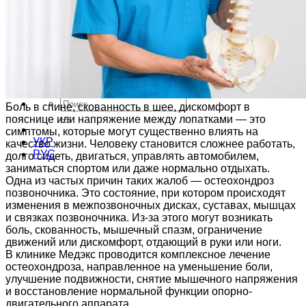
Эстетическая мезотерапия, микроигольчатая и
микроинъекционная терапия
О клинике
Ліцензії та Сертифікати
Отзывы
Видеотур
Контакты
Боль в спине, скованность в шее, дискомфорт в
пояснице или напряжение между лопатками — это
симптомы, которые могут существенно влиять на
УКР
качество жизни. Человеку становится сложнее работать,
РУС
долго сидеть, двигаться, управлять автомобилем,
заниматься спортом или даже нормально отдыхать.
Одна из частых причин таких жалоб — остеохондроз
позвоночника. Это состояние, при котором происходят
изменения в межпозвоночных дисках, суставах, мышцах
и связках позвоночника. Из-за этого могут возникать
боль, скованность, мышечный спазм, ограничение
движений или дискомфорт, отдающий в руки или ноги.
В клинике Медэкс проводится комплексное лечение
остеохондроза, направленное на уменьшение боли,
улучшение подвижности, снятие мышечного напряжения
и восстановление нормальной функции опорно-
двигательного аппарата.