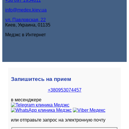
+38 097 1954611
info@medex.kiev.ua
ул. Павловская, 22
Киев, Украина, 01135
Медэкс в Интернет
Запишитесь на прием
+380953074457
в месенджере
или отправьте запрос на электронную почту