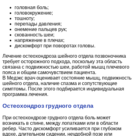
головная боль;
головокружение;
тошноту;
перепады давления;
онемение пальцев рук;
скованность шеи;
напряжение в плечах;
дискомфорт при поворотах головы.
Лечение остеохондроза шейного отдела позвоночника
требует осторожного подхода, поскольку эта область
связана с подвижностью шеи, работой мышц плечевого
пояса и общим самочувствием пациента.
В Медэкс врач оценивает состояние мышц, подвижность
шейного отдела, наличие спазма и сопутствующие
симптомы. После этого подбирается индивидуальная
программа лечения.
Остеохондроз грудного отдела
При остеохондрозе грудного отдела боль может
возникать в спине, между лопатками или в области
ребер. Часто дискомфорт усиливается при глубоком
вдохе, длительном сидении, неудобной позе или