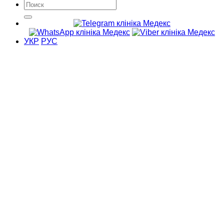
УКР
РУС