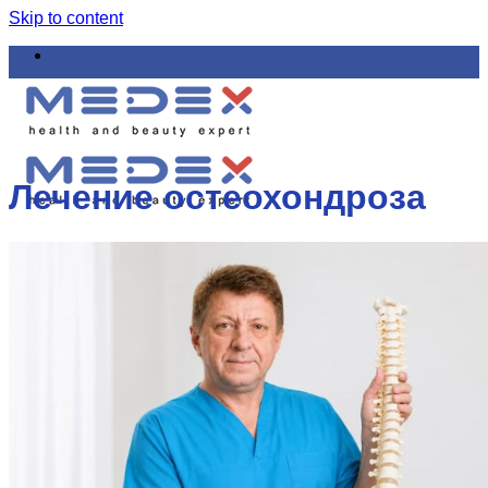
Skip to content
Лечение остеохондроза
Что лечим
Как лечим
Цены и акции
Обучение
Курсы обучения мануальной терапии для
врачей и реабилитологов
Малоинвазивные методы эстетической
коррекции, омоложения, лечения
позвоночника, суставов, сосудов, нервов, кожи
и волос
Микро инъекционная терапия