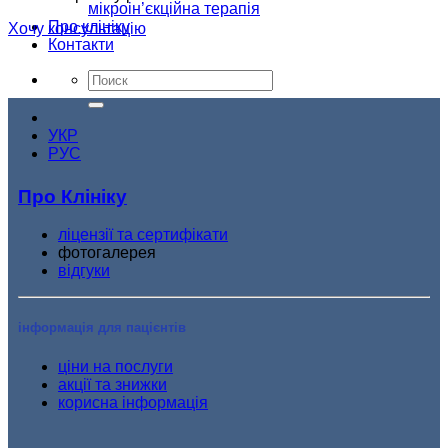
мікроін’єкційна терапія
Про клініку
Хочу консультацію
Контакти
УКР
РУС
Про Клініку
ліцензії та сертифікати
фотогалерея
відгуки
інформація для пацієнтів
ціни на послуги
акції та знижки
корисна інформація