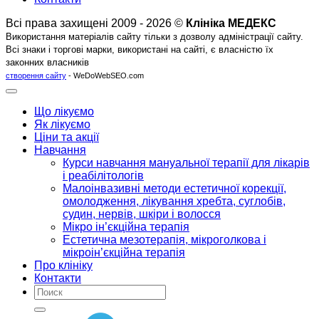
Всі права захищені 2009 - 2026 ©
Клініка МЕДЕКС
Використання матеріалів сайту тільки з дозволу адміністрації сайту.
Всі знаки і торгові марки, використані на сайті, є власністю їх
законних власників
створення сайту
- WeDoWebSEO.com
Що лікуємо
Як лікуємо
Ціни та акції
Навчання
Курси навчання мануальної терапії для лікарів
і реабілітологів
Малоінвазивні методи естетичної корекції,
омолодження, лікування хребта, суглобів,
судин, нервів, шкіри і волосся
Мікро ін’єкційна терапія
Естетична мезотерапія, мікроголкова і
мікроін’єкційна терапія
Про клініку
Контакти