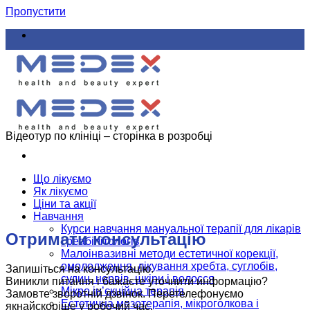
Пропустити
Відеотур по клініці – сторінка в розробці
Що лікуємо
Як лікуємо
Ціни та акції
Навчання
Курси навчання мануальної терапії для лікарів
Отримати консультацію
і реабілітологів
Малоінвазивні методи естетичної корекції,
омолодження, лікування хребта, суглобів,
Запишіться на консультацію.
судин, нервів, шкіри і волосся
Виникли питання і бажаєте уточнити информацію?
Мікро ін’єкційна терапія
Замовте зворотній дзвінок. Перетелефонуємо
Естетична мезотерапія, мікроголкова і
якнайскоріше у робочий час.