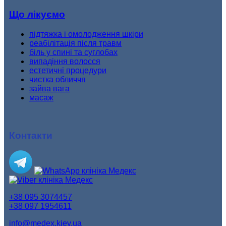
Що лікуємо
підтяжка і омолодження шкіри
реабілітація після травм
біль у спині та суглобах
випадіння волосся
естетичні процедури
чистка обличчя
зайва вага
масаж
Контакти
+38 095 3074457
+38 097 1954611
info@medex.kiev.ua