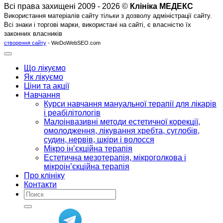
Всі права захищені 2009 - 2026 ©
Клініка МЕДЕКС
Використання матеріалів сайту тільки з дозволу адміністрації сайту.
Всі знаки і торгові марки, використані на сайті, є власністю їх
законних власників
створення сайту
- WeDoWebSEO.com
Що лікуємо
Як лікуємо
Ціни та акції
Навчання
Курси навчання мануальної терапії для лікарів
і реабілітологів
Малоінвазивні методи естетичної корекції,
омолодження, лікування хребта, суглобів,
судин, нервів, шкіри і волосся
Мікро ін’єкційна терапія
Естетична мезотерапія, мікроголкова і
мікроін’єкційна терапія
Про клініку
Контакти