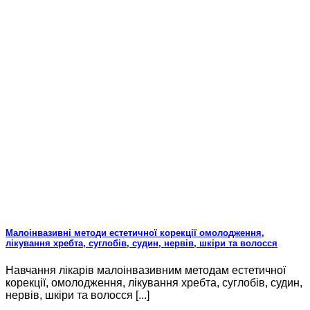
Малоінвазивні методи естетичної корекції омолодження,
лікування хребта, суглобів, судин, нервів, шкіри та волосся
Навчання лікарів малоінвазивним методам естетичної
корекції, омолодження, лікування хребта, суглобів, судин,
нервів, шкіри та волосся [...]