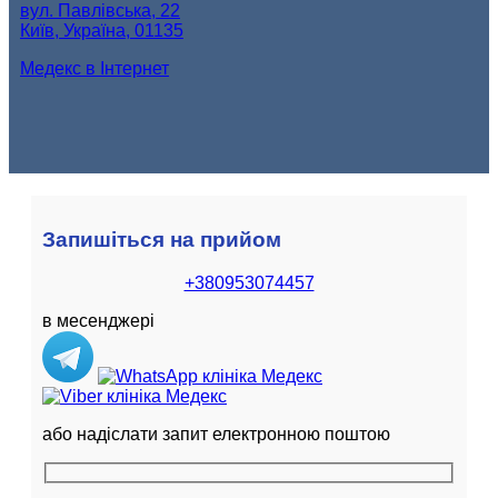
вул. Павлівська, 22
Київ, Україна, 01135
Медекс в Інтернет
Запишіться на прийом
+380953074457
в месенджері
або надіслати запит електронною поштою