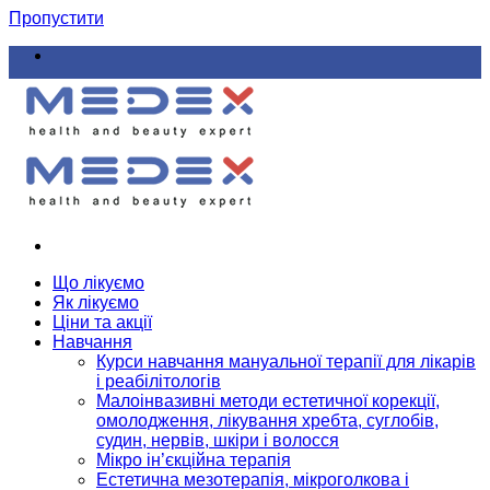
Пропустити
Що лікуємо
Як лікуємо
Ціни та акції
Навчання
Курси навчання мануальної терапії для лікарів
і реабілітологів
Малоінвазивні методи естетичної корекції,
омолодження, лікування хребта, суглобів,
судин, нервів, шкіри і волосся
Мікро ін’єкційна терапія
Естетична мезотерапія, мікроголкова і