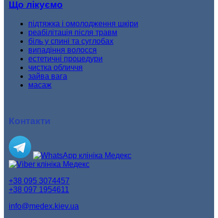
Що лікуємо
підтяжка і омолодження шкіри
реабілітація після травм
біль у спині та суглобах
випадіння волосся
естетичні процедури
чистка обличчя
зайва вага
масаж
Контакти
+38 095 3074457
+38 097 1954611
info@medex.kiev.ua