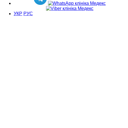
УКР
РУС