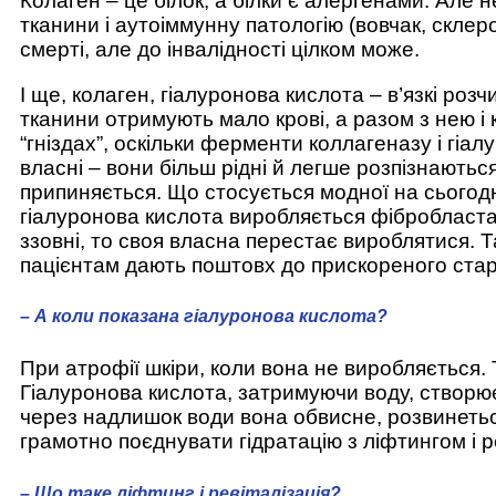
Колаген – це білок, а білки є алергенами. Але
тканини і аутоіммунну патологію (вовчак, склер
смерті, але до інвалідності цілком може.
І ще, колаген, гіалуронова кислота – в’язкі розч
тканини отримують мало крові, а разом з нею і 
“гніздах”, оскільки ферменти коллагеназу і гіал
власні – вони більш рідні й легше розпізнаютьс
припиняється. Що стосується модної на сьогодні
гіалуронова кислота виробляється фібробласта
ззовні, то своя власна перестає вироблятися. Т
пацієнтам дають поштовх до прискореного стар
– А коли показана гіалуронова кислота?
При атрофії шкіри, коли вона не виробляється. 
Гіалуронова кислота, затримуючи воду, створює
через надлишок води вона обвисне, розвинеться
грамотно поєднувати гідратацію з ліфтингом і р
– Що таке ліфтинг і ревіталізація?