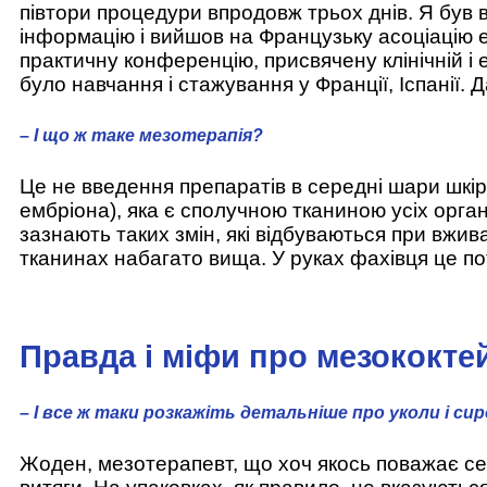
півтори процедури впродовж трьох днів. Я був в
інформацію і вийшов на Французьку асоціацію е
практичну конференцію, присвячену клінічній і 
було навчання і стажування у Франції, Іспанії. 
– І що ж таке мезотерапія?
Це не введення препаратів в середні шари шкір
ембріона), яка є сполучною тканиною усіх орган
зазнають таких змін, які відбуваються при вжи
тканинах набагато вища. У руках фахівця це по
Правда і міфи про мезококте
– І все ж таки розкажіть детальніше про уколи і си
Жоден, мезотерапевт, що хоч якось поважає себ