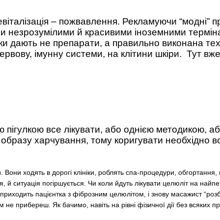
 Ревіталізація – пожвавлення. Рекламуючи “модні”
ючи незрозумілими й красивими іноземними терміна
яжки дають не препарати, а правильно виконана т
нервову, імунну системи, на клітини шкіри. Тут вж
пігулкою все лікувати, або однією методикою, аб
, образу харчування, тому коригувати необхідно в
. Вони ходять в дорогі клініки, роблять спа-процедури, обгортання
 й ситуація погіршується. Чи коли йдуть лікувати целюліт на найпер
 приходить пацієнтка з фіброзним целюлітом, і знову масажист “роз
им не прибереш. Як бачимо, навіть на рівні фізичної дії без всяки