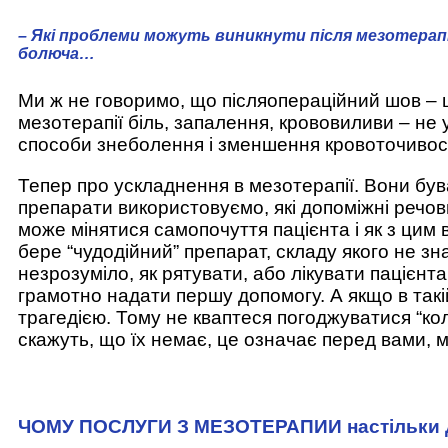
– Які проблеми можуть виникнути після мезотерапії
болюча…
Ми ж не говоримо, що післяопераційний шов – ц
мезотерапії біль, запалення, крововиливи – не
способи знеболення і зменшення кровоточивості
Тепер про ускладнення в мезотерапії. Вони був
препарати використовуємо, які допоміжні речов
може мінятися самопочуття пацієнта і як з цим
бере “чудодійний” препарат, складу якого не зна
незрозуміло, як рятувати, або лікувати пацієнта
грамотно надати першу допомогу. А якщо в такі
трагедією. Тому не кваптеся погоджуватися “ко
скажуть, що їх немає, це означає перед вами, 
ЧОМУ ПОСЛУГИ З МЕЗОТЕРАПИИ настільки