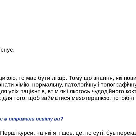
існує.
икою, то має бути лікар. Тому що знання, які по
ати хімію, нормальну, патологічну і топографічну 
 усіх пацієнтів, втім як і якогось чудодійного ко
: для того, щоб займатися мезотерапією, потрібні т
 де ж отримали освіту ви?
 Перші курси, на які я пішов, це, по суті, був пер