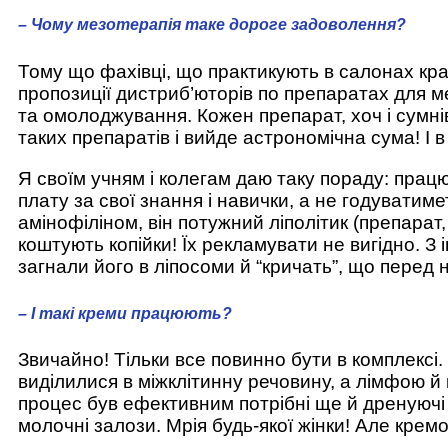
– Чому мезотерапія таке дороге задоволення?
Тому що фахівці, що практикують в салонах кра
пропозиції дистриб’юторів по препаратах для ме
та омолоджування. Кожен препарат, хоч і сумнів
таких препаратів і вийде астрономічна сума! І 
Я своїм учням і колегам даю таку пораду: пра
плату за свої знання і навички, а не годуватим
амінофіліном, він потужний ліполітик (препарат
коштують копійки! Їх рекламувати не вигідно. З
загнали його в ліпосоми й “кричать”, що перед 
– І такі креми працюють?
Звичайно! Тільки все повинно бути в комплексі
виділилися в міжклітинну речовину, а лімфою й к
процес був ефективним потрібні ще й дренуючі 
молочні залози. Мрія будь-якої жінки! Але крем