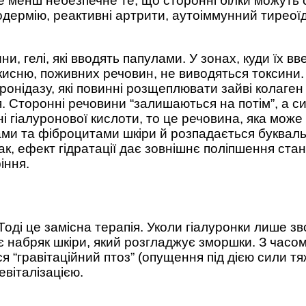
 не менш небезпечне те, що сторонні білки можут
одермію, реактивні артрити, аутоіммунний тиреоїди
ини, гелі, які вводять папулами. У зонах, куди їх 
кисню, поживних речовин, не виводяться токсини. І
уронідазу, які повинні розщеплювати зайві колаген 
я. Сторонні речовини “залишаються на потім”, а 
 гіалуронової кислоти, то це речовина, яка може 
ми та фіброцитами шкіри й розпадається буквальн
ак, ефект гідратації дає зовнішнє поліпшення ста
іння.
Тоді це замісна терапія. Уколи гіалуронки лише зв
 набряк шкіри, який розгладжує зморшки. З часом
 “гравітаційний птоз” (опущення під дією сили тя
евіталізацією.