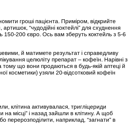
номити гроші пацієнта. Приміром, відкрийте
 артишок, “чудодійні коктейлі” для схуднення
ть 150-200 євро. Ось вам зберуть коктейль з 5-6
шевими, й матимете результат і справедливу
лікування целюліту препарат – кофеїн. Нарівні з
а тому що вони продаються в будь-якій аптеці й
ьної косметики) узяли 20-відсотковий кофеїн
или, клітина активувалася, тригліцериди
 на місці” і назад зайшли в клітину. А щоб
бо перерозподілити, наприклад, “загнати” в