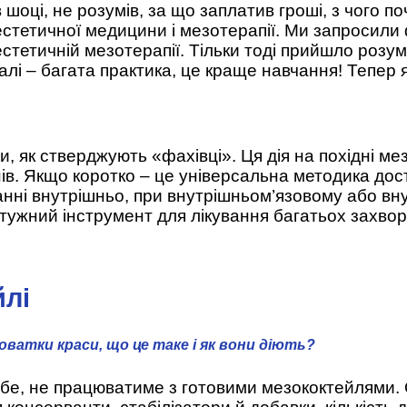
 шоці, не розумів, за що заплатив гроші, з чого 
стетичної медицини і мезотерапії. Ми запросили ф
естетичній мезотерапії. Тільки тоді прийшло розум
Далі – багата практика, це краще навчання! Тепер 
и, як стверджують «фахівці». Ця дія на похідні 
ів. Якщо коротко – це універсальна методика доста
ванні внутрішньо, при внутрішньом’язовому або вн
тужний інструмент для лікування багатьох захвор
йлі
роватки краси, що це таке і як вони діють?
е, не працюватиме з готовими мезококтейлями. Оск