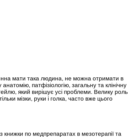
винна мати така людина, не можна отримати в
анатомію, патфізіологію, загальну та клінічну
ктейлю, який вирішує усі проблеми. Велику роль
ільки мізки, руки і голка, часто вже цього
еказ книжки по медпрепаратах в мезотерапії та