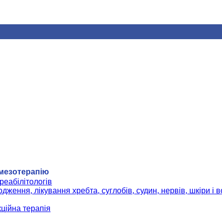
 мезотерапію
реабілітологів
дження, лікування хребта, суглобів, судин, нервів, шкіри і 
кційна терапія