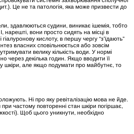
ь спровокувати системні захворювання сполучної
т.). Це не та патологія, яка може призвести до
ввели, здавлюються судини, виникає ішемія, тобто
, нарешті, вони просто сидять на місці в
і гіалуронову кислоту, в першу чергу “з’їдають”
синтез власних сповільнюється або зовсім
утримувати велику кількість води. У нормі
о через декілька годин. Якщо вводити її
ну шкіри, але якщо подумати про майбутнє, то
оложують. Ні про яку ревіталізацію мова не йде.
 при частому повторенні стан шкіри погіршає,
жкості). Щоб цього уникнути, необхідно