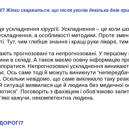
? Жінки скаржаться, що після уколів декілька днів п
е ускладнення хірургії. Ускладнення – це коли шо
 ускладнення, а особливості методики. Проте зме
. Тут, чим глибше знання і кращі руки лікаря, ти
ають прогнозовані та непрогнозовані. У першому в
ини в складі. А також маємо повну інформацію пр
 впоратися. Непрогнозовані ускладнення виникаю
є. Ось саме тоді й можуть виникнути “непередбачен
. Оскільки невідомо, що саме викликало таку реакц
й ситуації виявилася ще й людина без медичної о
лотися”. Поговоріть з фахівцем і обов’язково зап
м’яко кажучи, некомпетентна людина.
 ДОРОГІ?