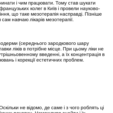
починати і чим працювати. Тому став шукати
ранцузьких колег в Київ і провели науково-
іння, що таке мезотерапія насправді. Пізніше
я сам навчаю лікарів мезотерапії.
мезодерми (середнього зародкового шару
вки ліків в потрібне місце. При цьому ліки не
утрішньовенному введенні, а їх концентрація в
ювань і корекції естетичних проблем.
ільки не відомо, де саме і з чого роблять ці