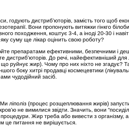
си, годують дистриб’юторів, замість того щоб еко
зотерапії. Вони пропонують витяжки гінкго білоби,
ного походження, коштує 3-4, а іноді 20-30 і наві
в яку суму ще лікар оцінить свою роботу?
цюйте препаратами ефективними, безпечними і де
ете дистриб’юторів. До речі, найефективніший для 
, що руйнує жир). Чому про них ніхто не згадує? Т
 іншого боку хитрі продавці космецевтики (лікувал
нами чудодійний засіб.
. Ми ліполіз (процес розщеплювання жирів) запуст
ров’ю не вимилися звідти. Значить, вони “посиділи
процедури. Жир треба або вивести з організму, а
ом це питання не вирішується.