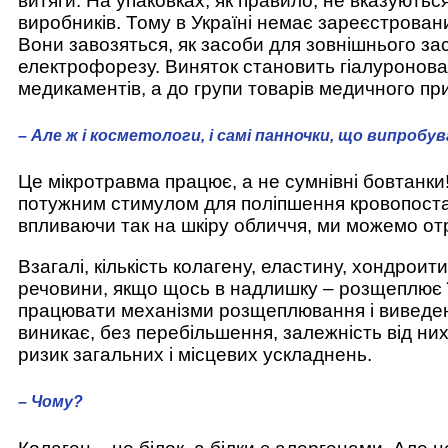
витяги. На упаковках, як правило, не вказуютьс
виробників. Тому в Україні немає зареєстрованих
Вони завозяться, як засоби для зовнішнього з
електрофорезу. Виняток становить гіалуронова к
медикаментів, а до групи товарів медичного пр
– Але ж і косметологи, і самі панночки, що випробу
Це мікротравма працює, а не сумнівні бовтанки
потужним стимулом для поліпшення кровопоста
впливаючи так на шкіру обличчя, ми можемо от
Взагалі, кількість колагену, еластину, хондроит
речовини, якщо щось в надлишку – розщеплює ї
працювати механізми розщеплювання і виведенн
виникає, без перебільшення, залежність від них
ризик загальних і місцевих ускладнень.
– Чому?