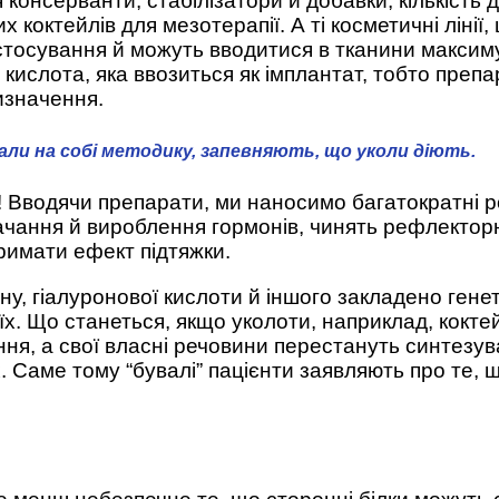
я консерванти, стабілізатори й добавки, кількість
 коктейлів для мезотерапії. А ті косметичні лінії
астосування й можуть вводитися в тканини максим
ислота, яка ввозиться як імплантат, тобто препар
изначення.
вали на собі методику, запевняють, що уколи діють.
! Вводячи препарати, ми наносимо багатократні р
чання й вироблення гормонів, чинять рефлекторн
римати ефект підтяжки.
ину, гіалуронової кислоти й іншого закладено гене
х. Що станеться, якщо уколоти, наприклад, кокте
я, а свої власні речовини перестануть синтезува
. Саме тому “бувалі” пацієнти заявляють про те, щ