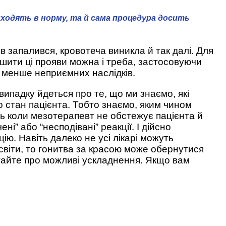
риходять в норму, та й сама процедура досить
в запалився, кровотеча виникла й так далі. Для
ншити ці прояви можна і треба, застосовуючи
м менше неприємних наслідків.
ипадку йдеться про те, що ми знаємо, які
о стан пацієнта. Тобто знаємо, яким чином
ть коли мезотерапевт не обстежує пацієнта й
і” або “несподівані” реакції. І дійсно
ію. Навіть далеко не усі лікарі можуть
світи, то гонитва за красою може обернутися
итайте про можливі ускладнення. Якщо вам