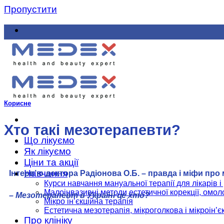
Пропустити
Корисне
Хто такі мезотерапевти?
Що лікуємо
Як лікуємо
Ціни та акції
Навчання
Інтерв’ю доктора Радіонова О.Б. – правда і міфи про
Курси навчання мануальної терапії для лікарів і 
Малоінвазивні методи естетичної корекції, омоло
– Мезотерапевт в Україні це хто?
Мікро ін’єкційна терапія
Естетична мезотерапія, мікроголкова і мікроін’є
Про клініку