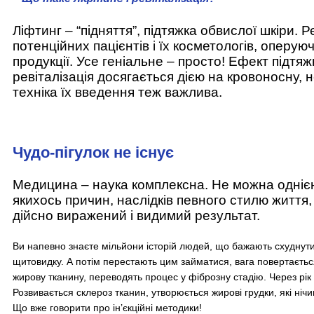
Ліфтинг – “підняття”, підтяжка обвислої шкіри.
потенційних пацієнтів і їх косметологів, оперу
продукції. Усе геніальне – просто! Ефект підт
ревіталізація досягається дією на кровоносну, 
техніка їх введення теж важлива.
Чудо-пігулок не існує
Медицина – наука комплексна. Не можна однією 
якихось причин, наслідків певного стилю життя
дійсно виражений і видимий результат.
Ви напевно знаєте мільйони історій людей, що бажають схуднути
щитовидку. А потім перестають цим займатися, вага повертається,
жирову тканину, переводять процес у фіброзну стадію. Через рік
Розвивається склероз тканин, утворюється жирові грудки, які ніч
Що вже говорити про ін’єкційні методики!