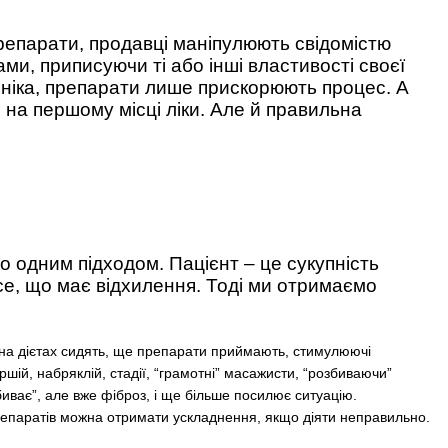
 препарати, продавці маніпулюють свідомістю
ми, приписуючи ті або інші властивості своєї
ехніка, препарати лише прискорюють процес. А
е на першому місці ліки. Але й правильна
о одним підходом. Пацієнт – це сукупність
се, що має відхилення. Тоді ми отримаємо
, на дієтах сидять, ще препарати приймають, стимулюючі
шій, набряклій, стадії, “грамотні” масажисти, “розбиваючи”
биває”, але вже фіброз, і ще більше посилює ситуацію.
х препаратів можна отримати ускладнення, якщо діяти неправильно.